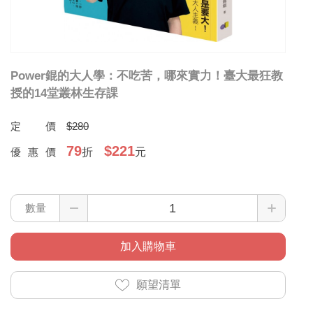
Power錕的大人學：不吃苦，哪來實力！臺大最狂教
授的14堂叢林生存課
定價
$280
79
$221
優惠價
折
元
數量
加入購物車
願望清單