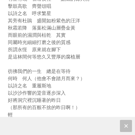
擊鼓高歌 齊聲頌唱
以詩之名 呼求繁星
其旁有杜鵑 盛開如粉紫色的汪洋
秋霜若降 落葉松滿山層疊金黃
而眼前的濕潤與枯乾 其實
同屬時光細細打磨之後的質感
所謂永恆 原來就在腳下
是這林間何等悠久又豐厚的腐植層
彷彿我們的一生 總是在等待
何時 何人（他會不會踏月而來？）
以詩之名 重履斯地
以沙沙作響的跫音逐步深入
好將洞穴裡沉睡著的昨日
（那所有的百般不捨的昨日啊！）
輕
輕
喚