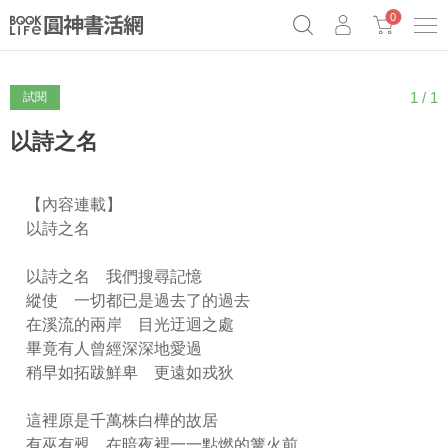
0
1 / 1
試閱
奧德賽女巫瑟西
原子習慣實踐本
69折奇蹟套組
Netflix話題章魚小說！
以詩之名
【內容連載】
以詩之名
以詩之名 我們搜尋記憶
縱使 一切都已是過去了的過去
在溪流的兩岸 目光迂迴之處
畢竟有人曾經深深地愛過
稍早如拓跋鮮卑 更遠如戎狄
這裡原是千萬株白樺的故居
有巫有覡 在暗夜裡一一點燃的篝火前