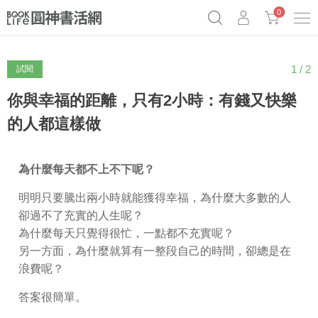
0
1 / 2
試閱
《祕密》作者最新《致富》公開
奧德賽女巫瑟西
原子習慣實踐本
Netflix話題章魚小說！
你與幸福的距離，只有2小時：有錢又快樂
的人都這樣做
為什麼每天都不上不下呢？
明明只要騰出兩小時就能獲得幸福，為什麼大多數的人
卻過不了充實的人生呢？
為什麼每天只覺得很忙，一點都不充實呢？
另一方面，為什麼就算有一整段自己的時間，卻總是在
浪費呢？
答案很簡單。