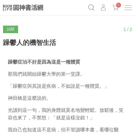
0
1 / 2
試閱
《祕密》作者最新《致富》公開
奧德賽女巫瑟西
原子習慣實踐本
Netflix話題章魚小說！
躁鬱人的機智生活
躁鬱症治不好是因為這是一種體質
那我們就開始躁鬱大學的第一堂課。
「躁鬱症與其說是疾病，不如說是一種體質。」
神田橋是這麼說的。
光讀到這一句，我的身體就莫名地變輕鬆。放鬆後，笑
容也來了，不禁想：「就是這樣沒錯！」
我自己也知道這不是病，但不管讀哪本書，看哪位醫