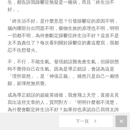
生，都告訴我躁鬱症無疑是一種病，而且「終生治不
好」。
「終生治不好」是什麼意思？引發躁鬱症的原因不明，
腦內哪部分出問題不明，藥物生效的原理也不明，明明
一切都不明，為何會斷定躁鬱症終生治不好？這豈不是
太不負責任了？每次看到關於躁鬱症的書這麼寫，我都
忍不住想發火。
不，不行，不能生氣。發現錯誤難免會生氣，但躁狀態
時不覺得自己在生氣。因為是導正錯誤，會認為這是
「理所當然」，是「伸張正義」。雖然只是自己一廂情
願，卻渾然無所覺。
成為導正錯誤的超級英雄後，我會飛上天空，直接去見
寫出這些文章的人，質問對方：「明明什麼都不清楚，
為什麼會斷定終生治不好？如果你也承認自己寫得太誇
張，就應該訂正重印才對！」換句話說，我會想寫信或
下一頁
打電話。不過我通常想做就會馬上去做，所以這時電話