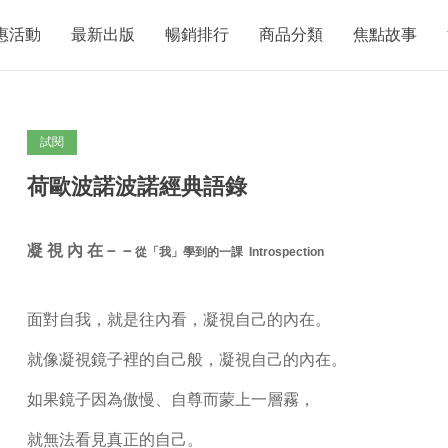
惠活動
最新出版
暢銷排行
商品分類
焦點故事
試閱
荷歐波諾波諾經典語錄
凝 視 內 在－－
從「我」學到的一課
Introspection
面對自我，就是往內看，凝視自己的內在。
就像凝視鏡子裡的自己般，凝視自己的內在。
如果鏡子因為傲慢、自尊而蒙上一層霧，
就無法看見真正的自己。