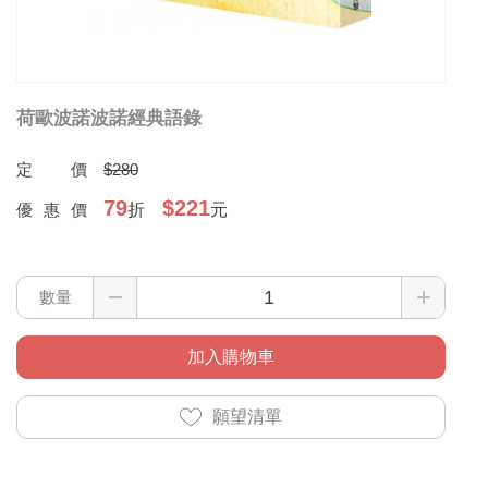
荷歐波諾波諾經典語錄
定價
$280
79
$221
優惠價
折
元
數量
加入購物車
願望清單