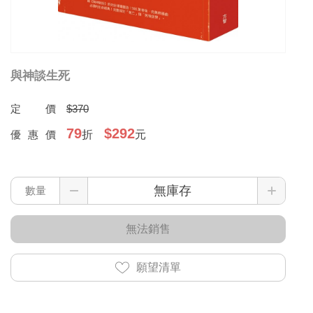
與神談生死
定價
$370
79
$292
優惠價
折
元
數量
無法銷售
願望清單