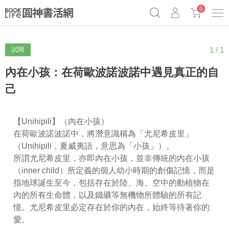
0
1 / 1
試閱
《祕密》作者最新《致富》公開
奧德賽女巫瑟西
原子習慣實踐本
Netflix話題章魚小說！
內在小孩：在荷歐波諾波諾中遇見真正的自
己
【Unihipili】（內在小孩）
在荷歐波諾波諾中，將潛意識稱為「尤尼希皮里」
（Unihipili，夏威夷語，意思為「小孩」）。
所謂尤尼希皮里，亦即內在小孩，並非傳統的內在小孩
（inner child）所定義的個人幼小時期的創傷記憶，而是
指地球誕生至今，包括存在於陸、海、空中的動植物在
內的所有生命體，以及鐵礦等無機物所體驗的所有記
憶。尤尼希皮里必定存在於你的內在，始終等待著你的
愛。