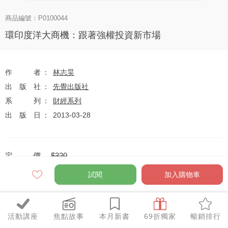
商品編號：P0100044
環印度洋大商機：跟著強權投資新市場
作者
林志昊
出版社
先覺出版社
系列
財經系列
出版日
2013-03-28
定價
$320
79
$253
優惠價
折
元
試閱
加入購物車
活動講座
焦點故事
本月新書
69折獨家
暢銷排行
全網任10件75折（獨家及特惠品除外）
特惠