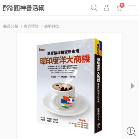
0
商品分類
商管理財
趨勢科技
奧德賽女巫瑟西
原子習慣實踐本
69折奇蹟套組
Netflix話題章魚小說！
next