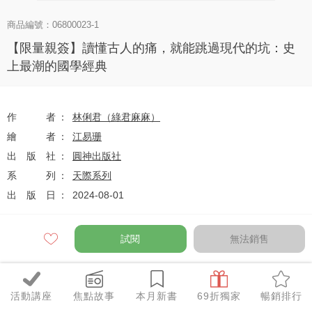
商品編號：06800023-1
【限量親簽】讀懂古人的痛，就能跳過現代的坑：史
上最潮的國學經典
作者
林俐君（綠君麻麻）
繪者
江易珊
出版社
圓神出版社
系列
天際系列
出版日
2024-08-01
試閱
無法銷售
定價
$430
79
$340
優惠價
折
元
活動講座
焦點故事
本月新書
69折獨家
暢銷排行