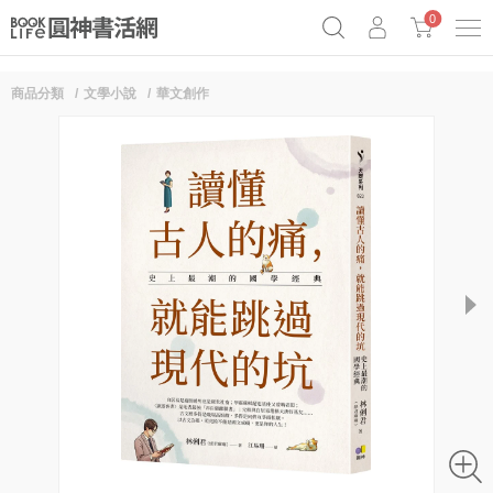
0
商品分類
文學小說
華文創作
奧德賽女巫瑟西
原子習慣實踐本
69折奇蹟套組
Netflix話題章魚小說！
next