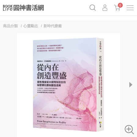
0
商品分類
心靈勵志
新時代療癒
奧德賽女巫瑟西
原子習慣實踐本
69折奇蹟套組
Netflix話題章魚小說！
next