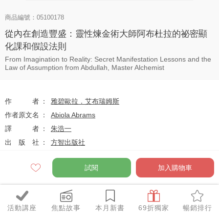
商品編號：05100178
從內在創造豐盛：靈性煉金術大師阿布杜拉的祕密顯
化課和假設法則
From Imagination to Reality: Secret Manifestation Lessons and the
Law of Assumption from Abdullah, Master Alchemist
作者
雅碧歐拉．艾布瑞姆斯
作者原文名
Abiola Abrams
譯者
朱浩一
出版社
方智出版社
系列
方智好讀
試閱
加入購物車
出版日
2025-04-01
活動講座
焦點故事
本月新書
69折獨家
暢銷排行
定價
$440