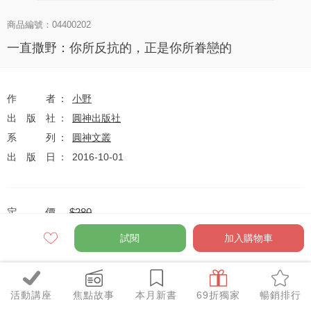
商品編號：04400202
一直撒野：你所反抗的，正是你所眷戀的
作者
小野
出版社
圓神出版社
系列
圓神文叢
出版日
2016-10-01
定價
$280
79
$221
優惠價
折
元
試閱
加入購物車
活動講座
焦點故事
本月新書
69折獨家
暢銷排行
全網任10件75折（獨家及特惠品除外）
特惠