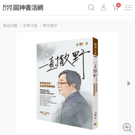
0
商品分類
文學小說
華文創作
《祕密》作者最新《致富》公開
奧德賽女巫瑟西
原子習慣實踐本
Netflix話題章魚小說！
next