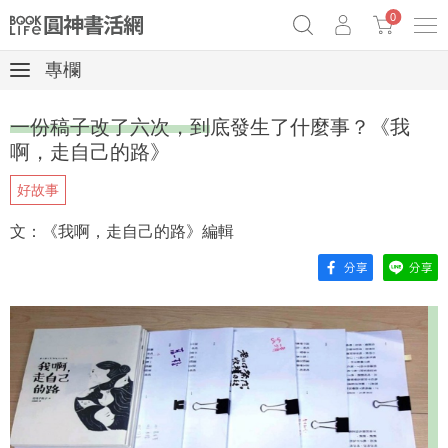
0
專欄
《祕密》作者最新《致富》公開
奧德賽女巫瑟西
原子習慣實踐本
一份稿子改了六次，到底發生了什麼事？《我
Netflix話題章魚小說！
啊，走自己的路》
好故事
文：《我啊，走自己的路》編輯