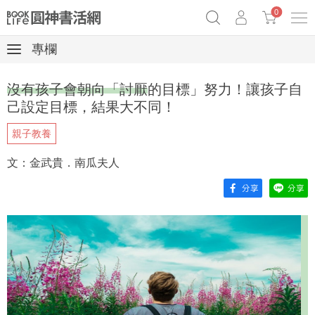
0
專欄
《祕密》作者最新《致富》公開
原子習慣實踐本
69折奇蹟套組
沒有孩子會朝向「討厭的目標」努力！讓孩子自
Netflix話題章魚小說！
己設定目標，結果大不同！
親子教養
文：金武貴．南瓜夫人