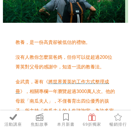
教養，是一份高貴卻被低估的禮物。
沒有人教你怎麼當爸媽，但你可以從超過200位
菁英對父母的感謝中，知道一流的教養法。
金武貴，著有
《
將世界菁英的工作方式整理成
冊
》
，相關專欄一年瀏覽超過3000萬人次。他的
母親「南瓜夫人」，不僅養育出四位優秀的孩
子，所主持「南瓜夫人的人生諮詢室」為許多家
庭提供解決的洞見。
活動講座
焦點故事
本月新書
69折獨家
暢銷排行