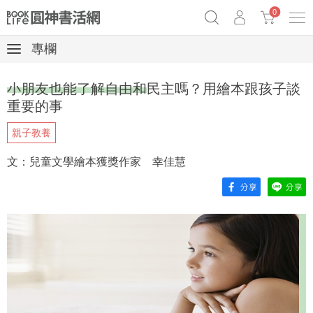
0
專欄
奧德賽女巫瑟西
原子習慣實踐本
69折奇蹟套組
小朋友也能了解自由和民主嗎？用繪本跟孩子談
Netflix話題章魚小說！
重要的事
親子教養
文：兒童文學繪本獲獎作家 幸佳慧