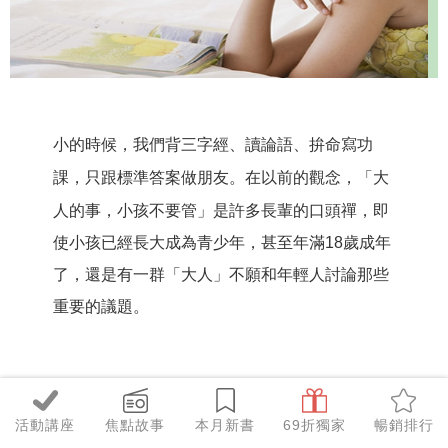
小的時候，我們背三字經、讀論語、拚命寫功
課，
只跟標準答案做朋友。在以前的觀念，「大
人的事，小孩不要管」是許多長輩的口頭禪，即
使小孩已經長大成為青少年，甚至年滿18歲成年
了，還是有一群「大人」不願和年輕人討論那些
重要的議題。
等你以後有了小孩，也要這樣對待孩子嗎？相信
你不會。
越重要的事，越應該仔仔細細、好好告
活動講座
焦點故事
本月新書
69折獨家
暢銷排行