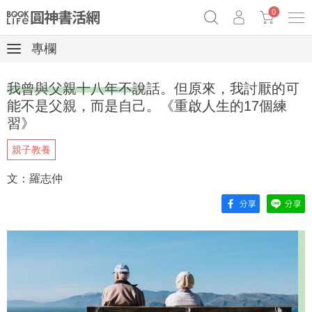
0
專欄
《祕密》作者最新《致富》公開
奧德賽女巫瑟西
原子習慣實踐本
我曾與父親十八年不說話。但原來，我討厭的可
Netflix話題章魚小說！
能不是父親，而是自己。《重啟人生的17個練
習》
親子教養
文：羅志仲