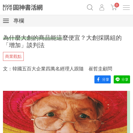
0
專欄
《祕密》作者最新《致富》公開
奧德賽女巫瑟西
原子習慣實踐本
為什麼大創的商品能這麼便宜？大創採購組的
Netflix話題章魚小說！
「增加」談判法
商業觀點
文：韓國五百大企業四萬名經理人跟隨 崔哲圭顧問