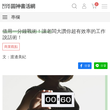
0
專欄
《祕密》作者最新《致富》公開
奧德賽女巫瑟西
原子習慣實踐本
借用一分鐘戰術！讓老闆大讚你超有效率的工作
Netflix話題章魚小說！
說話術！
商業觀點
文：渡邊美紀