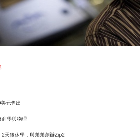
克
00美元售出
雙修商學與物理
，2天後休學，與弟弟創辦Zip2