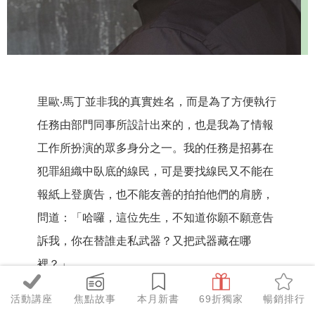
里歐‧馬丁並非我的真實姓名，而是為了方便執行
任務由部門同事所設計出來的，也是我為了情報
工作所扮演的眾多身分之一。我的任務是招募在
犯罪組織中臥底的線民，可是要找線民又不能在
報紙上登廣告，也不能友善的拍拍他們的肩膀，
問道：「哈囉，這位先生，不知道你願不願意告
訴我，你在替誰走私武器？又把武器藏在哪
裡？」
活動講座
焦點故事
本月新書
69折獨家
暢銷排行
我在情報機構工作的十年裡招募了許多線民，在