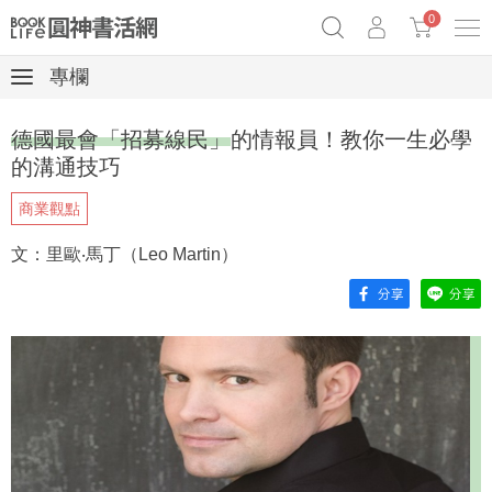
0
專欄
《祕密》作者最新《致富》公開
原子習慣實踐本
69折奇蹟套組
德國最會「招募線民」的情報員！教你一生必學
Netflix話題章魚小說！
的溝通技巧
商業觀點
文：里歐‧馬丁（Leo Martin）