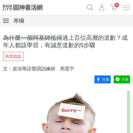
0
專欄
《祕密》作者最新《致富》公開
原子習慣實踐本
69折奇蹟套組
為什麼一個阿基師抵得過上百位高層的道歉？成
Netflix話題章魚小說！
年人都該學習，有誠意道歉的5步驟
商業觀點
文：資深華語聲調訓練師 周震宇