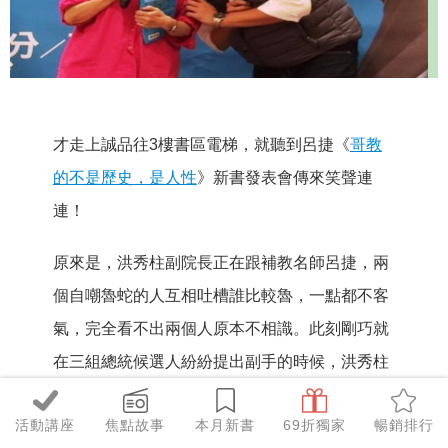
才走上誠品往3樓書區電梯，就聽到呂捷《
哥教
的不是歷史，是人性
》新書發表會傳來笑聲連
連！
原來是，洪秀柱副院長正在跟補教名師呂捷，兩
個自嘲魯蛇的人互相吐槽誰比較魯，一點都不客
氣，完全看不出兩個人原本不相識。此刻剛巧就
在三組總統候選人紛紛提出副手的時候，洪秀柱
說，自己
今天是來當呂捷新書的副手啦
。
活動講座
焦點故事
本月新書
69折獨家
暢銷排行
．年度、新鮮、最魯代表