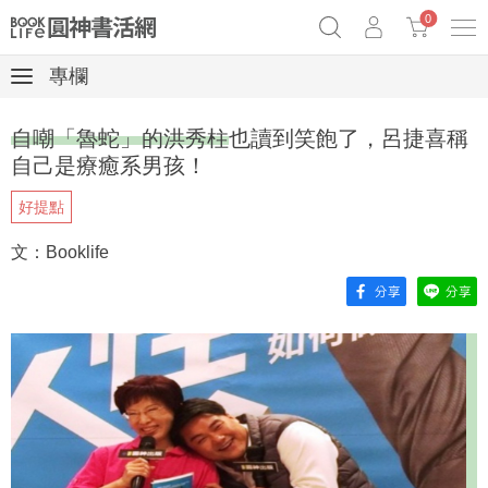
0
專欄
奧德賽女巫瑟西
原子習慣實踐本
69折奇蹟套組
自嘲「魯蛇」的洪秀柱也讀到笑飽了，呂捷喜稱
Netflix話題章魚小說！
自己是療癒系男孩！
好提點
文：Booklife