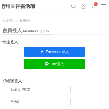
0
會員專區
會員登入
《祕密》作者最新《致富》公開
奧德賽女巫瑟西
原子習慣實踐本
會員登入
Netflix話題章魚小說！
Member Sign In
快速登入：
Facebook登入
Line登入
或帳號登入：