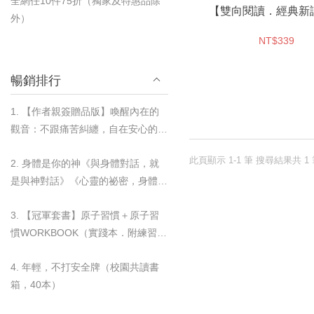
全網任10件75折（獨家及特惠品除
【雙向閱讀．經典新
外）
NT$339
暢銷排行
1. 【作者親簽贈品版】喚醒內在的
觀音：不跟痛苦糾纏，自在安心的歸
零練習
此頁顯示 1-1 筆 搜尋結果共 1
2. 身體是你的神《與身體對話，就
是與神對話》《心靈的祕密，身體都
知道》＋奇蹟杯墊套組
3. 【冠軍套書】原子習慣＋原子習
慣WORKBOOK（實踐本．附練習別
冊）＋奇蹟杯墊套組
4. 年輕，不打安全牌（校園共讀書
箱，40本）