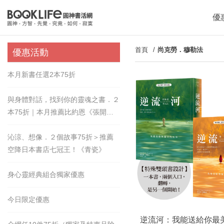
優
首頁
尚克勞．穆勒法
優惠活動
本月新書任選2本75折
與身體對話，找到你的靈魂之書．２
本75折｜本月推薦比約恩《張開的
手》
沁涼、想像．２個故事75折＞推薦
空降日本書店七冠王！《青瓷》
身心靈經典組合獨家優惠
今日限定優惠
逆流河：我能送給你最