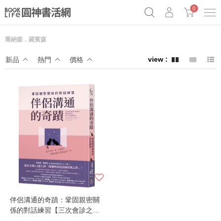
0
喬納森．羅賓森
《祕密》作者最新《致富》公開
奧德賽女巫瑟西
原子習慣實踐本
新品
熱門
價格
Netflix話題章魚小說！
伴侶溝通的奇蹟：鞏固親密關
係的對話練習【三次會診之內
就能緩和張力的溝通奇蹟】