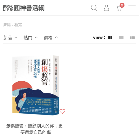
0
康妮．柏克
《祕密》作者最新《致富》公開
奧德賽女巫瑟西
原子習慣實踐本
新品
熱門
價格
Netflix話題章魚小說！
創傷照管：照顧別人的你，更
要留意自己的傷