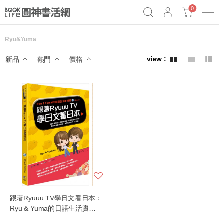
0
Ryu&Yuma
《祕密》作者最新《致富》公開
原子習慣實踐本
69折奇蹟套組
新品
熱門
價格
Netflix話題章魚小說！
跟著Ryuuu TV學日文看日本：
Ryu & Yuma的日語生活實境
秀（附MP3 CD）