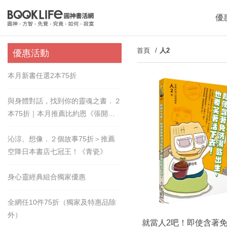
優
首頁
人2
優惠活動
本月新書任選2本75折
與身體對話，找到你的靈魂之書．２
本75折｜本月推薦比約恩《張開的
手》
沁涼、想像．２個故事75折＞推薦
空降日本書店七冠王！《青瓷》
身心靈經典組合獨家優惠
全網任10件75折（獨家及特惠品除
外）
就當人2吧！即使含著