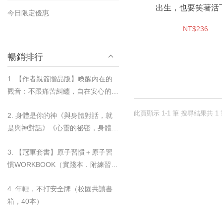
出生，也要笑著活
今日限定優惠
NT$236
暢銷排行
1. 【作者親簽贈品版】喚醒內在的
觀音：不跟痛苦糾纏，自在安心的歸
零練習
此頁顯示 1-1 筆 搜尋結果共 1
2. 身體是你的神《與身體對話，就
是與神對話》《心靈的祕密，身體都
知道》＋奇蹟杯墊套組
3. 【冠軍套書】原子習慣＋原子習
慣WORKBOOK（實踐本．附練習別
冊）＋奇蹟杯墊套組
4. 年輕，不打安全牌（校園共讀書
箱，40本）