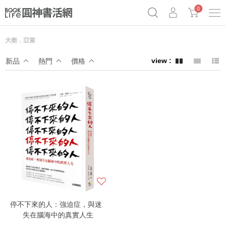
0
大衛．亞當
《祕密》作者最新《致富》公開
奧德賽女巫瑟西
原子習慣實踐本
新品
熱門
價格
Netflix話題章魚小說！
停不下來的人：強迫症，與迷
失在腦海中的真實人生