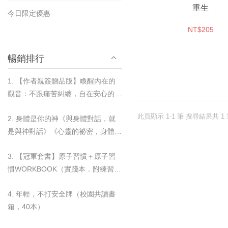
重生
今日限定優惠
NT$205
暢銷排行
1. 【作者親簽贈品版】喚醒內在的
觀音：不跟痛苦糾纏，自在安心的歸
零練習
此頁顯示 1-1 筆 搜尋結果共 1
2. 身體是你的神《與身體對話，就
是與神對話》《心靈的祕密，身體都
知道》＋奇蹟杯墊套組
3. 【冠軍套書】原子習慣＋原子習
慣WORKBOOK（實踐本．附練習別
冊）＋奇蹟杯墊套組
4. 年輕，不打安全牌（校園共讀書
箱，40本）