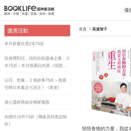
優
首頁
高遠智子
優惠活動
本月新書任選2本75折
與身體對話，找到你的靈魂之書．２
本75折｜本月推薦比約恩《張開的
手》
沁涼、想像．２個故事75折＞推薦
空降日本書店七冠王！《青瓷》
身心靈經典組合獨家優惠
全網任10件75折（獨家及特惠品除
外）
領悟食物的力量，我從