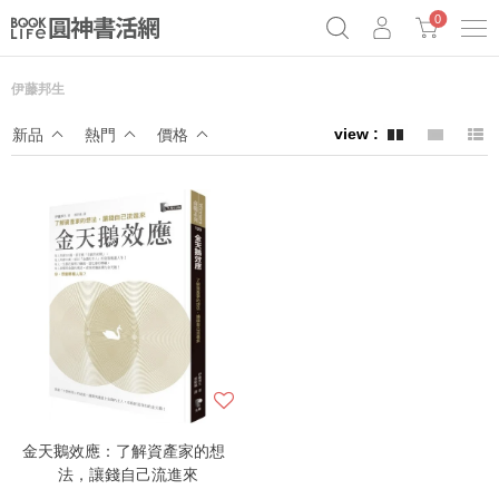
0
伊藤邦生
奧德賽女巫瑟西
原子習慣實踐本
69折奇蹟套組
新品
熱門
價格
Netflix話題章魚小說！
金天鵝效應：了解資產家的想
法，讓錢自己流進來