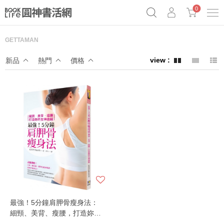
0
GETTAMAN
《祕密》作者最新《致富》公開
奧德賽女巫瑟西
原子習慣實踐本
新品
熱門
價格
Netflix話題章魚小說！
最強！5分鐘肩胛骨瘦身法：
細頸、美背、瘦腰，打造妳的
女神曲線