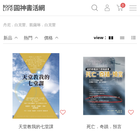
0
丹尼．白克雷、凱薩琳．白克雷
奧德賽女巫瑟西
原子習慣實踐本
69折奇蹟套組
新品
熱門
價格
Netflix話題章魚小說！
天堂教我的七堂課
死亡．奇蹟．預言