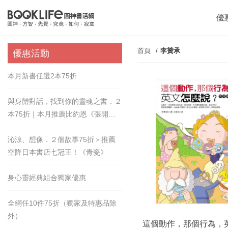
優
首頁
李贊承
優惠活動
本月新書任選2本75折
與身體對話，找到你的靈魂之書．２
本75折｜本月推薦比約恩《張開的
手》
沁涼、想像．２個故事75折＞推薦
空降日本書店七冠王！《青瓷》
身心靈經典組合獨家優惠
全網任10件75折（獨家及特惠品除
外）
這個動作，那個行為，