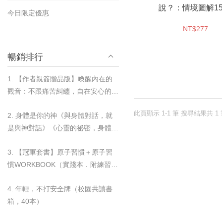
說？：情境圖解15
今日限定優惠
NT$277
暢銷排行
1. 【作者親簽贈品版】喚醒內在的
觀音：不跟痛苦糾纏，自在安心的歸
零練習
此頁顯示 1-1 筆 搜尋結果共 1
2. 身體是你的神《與身體對話，就
是與神對話》《心靈的祕密，身體都
知道》＋奇蹟杯墊套組
3. 【冠軍套書】原子習慣＋原子習
慣WORKBOOK（實踐本．附練習別
冊）＋奇蹟杯墊套組
4. 年輕，不打安全牌（校園共讀書
箱，40本）