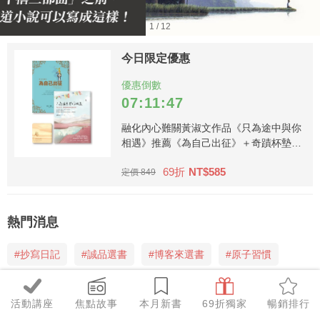
1 / 12
今日限定優惠
優惠倒數
07:11:47
融化內心難關黃淑文作品《只為途中與你
相遇》推薦《為自己出征》＋奇蹟杯墊套
組
69折
NT$585
定價 849
熱門消息
#抄寫日記
#誠品選書
#博客來選書
#原子習慣
新書出版
活動講座
焦點故事
本月新書
69折獨家
暢銷排行