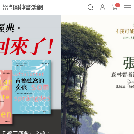
0
《祕密》作者最新《致富》公開
原子習慣實踐本
69折奇蹟套組
Netflix話題章魚小說！